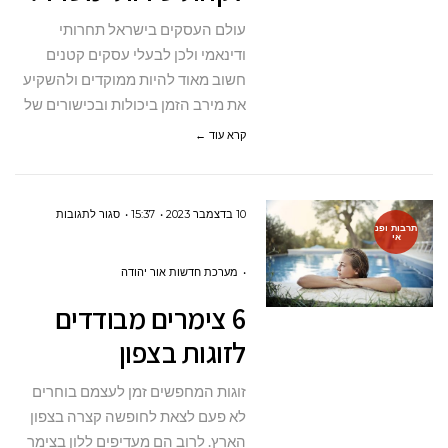
משרד?
עולם העסקים בישראל תחרותי
ודינאמי ולכן לבעלי עסקים קטנים
חשוב מאוד להיות ממוקדים ולהשקיע
את מירב הזמן ביכולות ובכישורים של
קרא עוד ←
על
10 בדצמבר 2023
15:37
סגור לתגובות
תרבות ופנ
אי
6
צימרים
מערכת חדשות אור יהודה
מבודדים
6 צימרים מבודדים
לזוגות
לזוגות בצפון
בצפון
זוגות המחפשים זמן לעצמם בוחרים
לא פעם לצאת לחופשה קצרה בצפון
הארץ. לרוב הם מעדיפים ללון בצימר