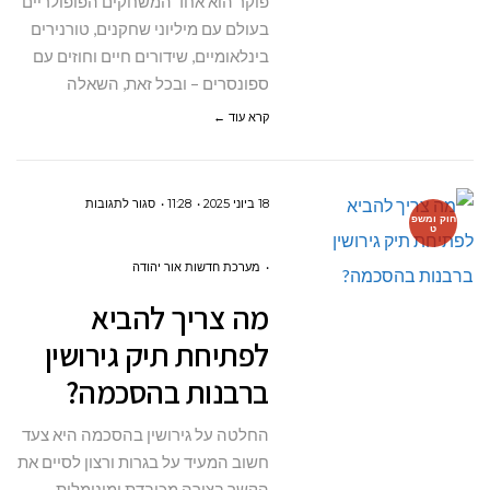
פוקר הוא אחד המשחקים הפופולריים
בעולם עם מיליוני שחקנים, טורנירים
בינלאומיים, שידורים חיים וחוזים עם
ספונסרים – ובכל זאת, השאלה
קרא עוד ←
על
18 ביוני 2025
11:28
סגור לתגובות
חוק ומשפ
ט
מה
צריך
מערכת חדשות אור יהודה
להביא
מה צריך להביא
לפתיחת
לפתיחת תיק גירושין
תיק
ברבנות בהסכמה?
גירושין
ברבנות
החלטה על גירושין בהסכמה היא צעד
בהסכמה?
חשוב המעיד על בגרות ורצון לסיים את
הקשר בצורה מכובדת ומינימלית