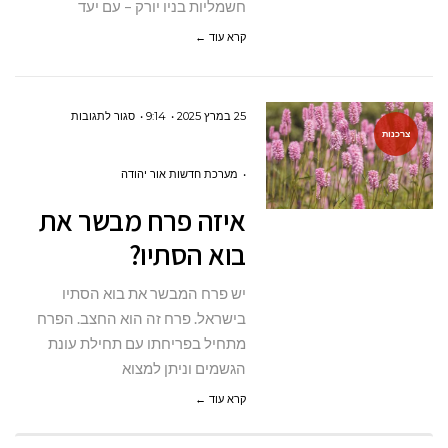
חשמליות בניו יורק – עם יעד
קרא עוד ←
על
25 במרץ 2025
9:14
סגור לתגובות
צרכנות
איזה
פרח
מערכת חדשות אור יהודה
מבשר
איזה פרח מבשר את
את
בוא הסתיו?
בוא
הסתיו?
יש פרח המבשר את בוא הסתיו
בישראל. פרח זה הוא החצב. הפרח
מתחיל בפריחתו עם תחילת עונת
הגשמים וניתן למצוא
קרא עוד ←