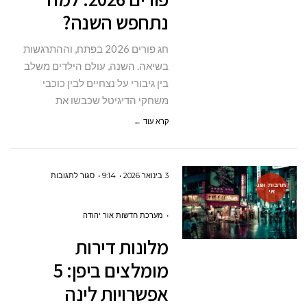
נתחפש
נתחפש השנה?
השנה?
חג פורים 2026 בפתח, וההתרגשות
בשיאה. השנה, עולם הילדים משלב
בין גיבורי על נצחיים לבין כוכבי
משחקי הדיגיטל שכבשו את
קרא עוד ←
על
3 בינואר 2026
9:14
סגור לתגובות
תרבות ופנ
אי
מלונות
דירות
מערכת חדשות אור יהודה
מומלצים
מלונות דירות
ביפן:
מומלצים ביפן: 5
5
אפשרויות לינה
אפשרויות