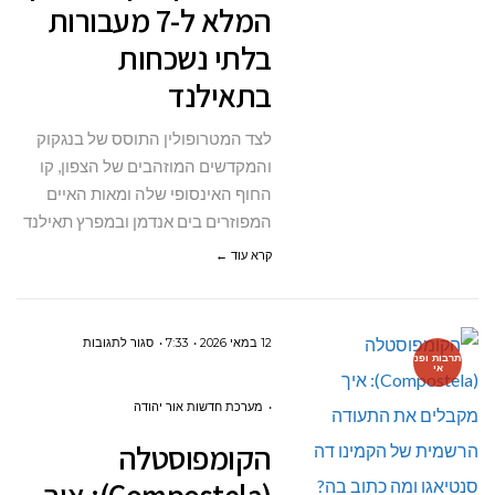
המלא ל-7 מעבורות
המלא
בלתי נשכחות
ל-7
בתאילנד
מעבורות
בלתי
לצד המטרופולין התוסס של בנגקוק
נשכחות
והמקדשים המוזהבים של הצפון, קו
בתאילנד
החוף האינסופי שלה ומאות האיים
המפוזרים בים אנדמן ובמפרץ תאילנד
קרא עוד ←
על
12 במאי 2026
7:33
סגור לתגובות
תרבות ופנ
אי
הקומפוסטלה
מערכת חדשות אור יהודה
איך
הקומפוסטלה
מקבלים