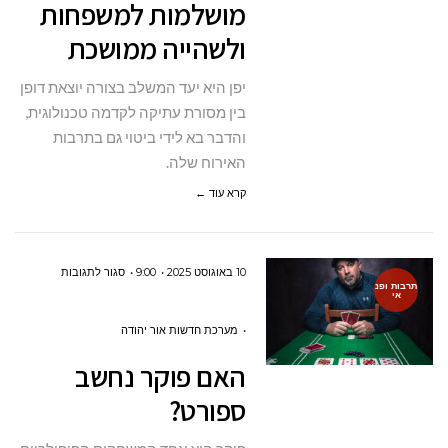
מושלמות למשפחות
לינה
מושלמות
ולשהייה ממושכת
למשפחות
יפן היא יעד המשלב בצורה יוצאת דופן
ולשהייה
בין מסורת עתיקה לקדמה טכנולוגית,
ממושכת
והדבר בא לידי ביטוי גם בתרבות
האירוח שלה.
קרא עוד ←
על
10 באוגוסט 2025
9:00
סגור לתגובות
תרבות ופנ
אי
האם
פוקר
מערכת חדשות אור יהודה
נחשב
האם פוקר נחשב
ספורט?
ספורט?