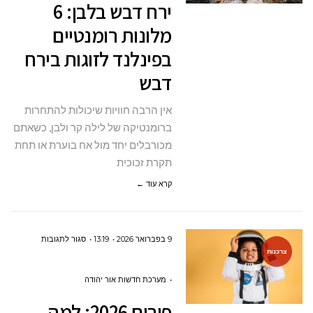
ירח דבש בלבן: 6
6
מלונות רומנטיים
מלונות
בפינלנד לזוגות בירח
רומנטיים
דבש
בפינלנד
לזוגות
אין הרבה חוויות שיכולות להתחרות
בירח
ברומנטיקה של לילה קר ולבן, כשאתם
דבש
מכורבלים יחד מול אח בוערת או תחת
תקרת זכוכית
קרא עוד ←
על
9 בפברואר 2026
13:19
סגור לתגובות
צרכנות
פורים
2026:
מערכת חדשות אור יהודה
למה
פורים 2026: למה