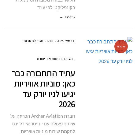
בקונפליקט. לפי עו"ד
קרא עוד ←
על
6 במאי 2025
17:01
סגור לתגובות
צרכנות
עתיד
התחבורה
מערכת חדשות אור יהודה
כבר
עתיד התחבורה כבר
כאן:
כאן: מוניות אוויריות
מוניות
יגיעו לניו יורק עד
אוויריות
2026
יגיעו
לניו
חברת Archer Aviation הכריזה על
יורק
שיתוף פעולה עם יונייטד איירליינס
עד
להקמת שירות מוניות אוויריות
2026