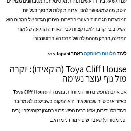
עם דגש על בידוד רעשים ונוחות מקסימלית. המטבחונים מצוידים
היטב, מה שמאפשר להכין ארוחות קלות ולחסוך בעלויות
המסעדות הגבוהות באזורי התיירות. היתרון הגדול של המקום הוא
השילוב בין קרבה לאטרקציות לבין האווירה הרגועה של אזור
המרינה, הרחק מההמולה של מרכז העיר דוטונבורי.
לעוד
מלונות באוסקה
באתר
Japani
>>>
Toya Cliff House (הוקאידו): יוקרה
מול נוף עוצר נשימה
אם אתם מחפשים חוויה מיוחדת במינה, ה-Toya Cliff House
באזור אגם טויה שבהוקאידו הוא המקום בשבילכם. לא מדובר
בעוד מלון דירות, אלא בבית נופש פרטי בסגנון "קומינקה" (בית
יפני מסורתי) שעבר שיפוץ מודרני מרהיב.