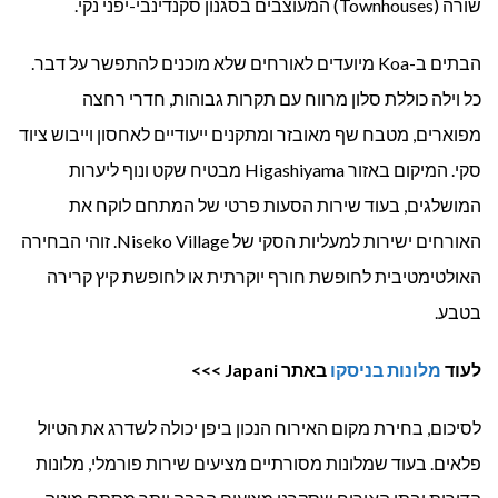
שורה (Townhouses) המעוצבים בסגנון סקנדינבי-יפני נקי.
הבתים ב-Koa מיועדים לאורחים שלא מוכנים להתפשר על דבר.
כל וילה כוללת סלון מרווח עם תקרות גבוהות, חדרי רחצה
מפוארים, מטבח שף מאובזר ומתקנים ייעודיים לאחסון וייבוש ציוד
סקי. המיקום באזור Higashiyama מבטיח שקט ונוף ליערות
המושלגים, בעוד שירות הסעות פרטי של המתחם לוקח את
האורחים ישירות למעליות הסקי של Niseko Village. זוהי הבחירה
האולטימטיבית לחופשת חורף יוקרתית או לחופשת קיץ קרירה
בטבע.
לעוד
מלונות בניסקו
באתר
Japani
>>>
לסיכום, בחירת מקום האירוח הנכון ביפן יכולה לשדרג את הטיול
פלאים. בעוד שמלונות מסורתיים מציעים שירות פורמלי, מלונות