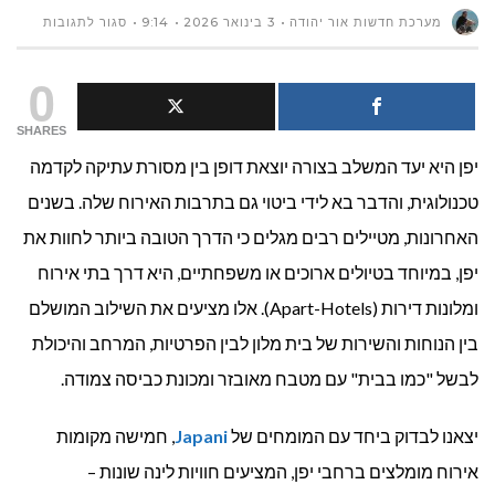
על
מערכת חדשות אור יהודה
3 בינואר 2026
9:14
סגור לתגובות
מלונות
0
דירות
SHARES
יפן היא יעד המשלב בצורה יוצאת דופן בין מסורת עתיקה לקדמה
מומלצי
טכנולוגית, והדבר בא לידי ביטוי גם בתרבות האירוח שלה. בשנים
ביפן:
האחרונות, מטיילים רבים מגלים כי הדרך הטובה ביותר לחוות את
5
יפן, במיוחד בטיולים ארוכים או משפחתיים, היא דרך בתי אירוח
ומלונות דירות (Apart-Hotels). אלו מציעים את השילוב המושלם
אפשרויו
בין הנוחות והשירות של בית מלון לבין הפרטיות, המרחב והיכולת
לינה
לבשל "כמו בבית" עם מטבח מאובזר ומכונת כביסה צמודה.
מושלמו
יצאנו לבדוק ביחד עם המומחים של
Japani
, חמישה מקומות
למשפחו
אירוח מומלצים ברחבי יפן, המציעים חוויות לינה שונות –