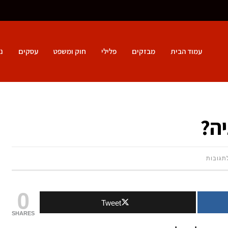
עמוד הבית
מבזקים
פלילי
חוק ומשפט
עסקים
נ
יה?
על
תגובות
מהן דלתות
0
Tweet
נגללות
SHARES
לחניה?