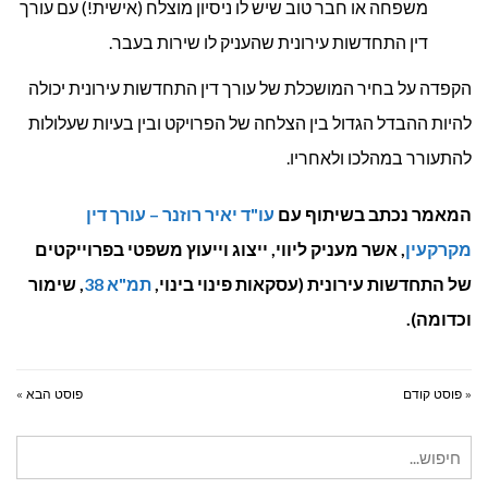
משפחה או חבר טוב שיש לו ניסיון מוצלח (אישית!) עם עורך
דין התחדשות עירונית שהעניק לו שירות בעבר.
הקפדה על בחיר המושכלת של עורך דין התחדשות עירונית יכולה
להיות ההבדל הגדול בין הצלחה של הפרויקט ובין בעיות שעלולות
להתעורר במהלכו ולאחריו.
המאמר נכתב בשיתוף עם
עו"ד יאיר רוזנר – עורך דין
מקרקעין
, אשר מעניק ליווי, ייצוג וייעוץ משפטי בפרוייקטים
של התחדשות עירונית (עסקאות פינוי בינוי,
תמ"א 38
, שימור
וכדומה).
« פוסט קודם
פוסט הבא »
חיפוש
עבור: