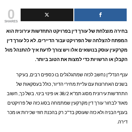
איך
0
לבחו
SHARES
בחירה מוצלחת של עורך דין בפרויקט התחדשות עירונית הוא
עורך
המפתח להצלחה של הפרויקט עבור הדיירים. לא כל עורך דין
דין
מקרקעין עוסק בנושאים אלו ויש צורך לדעת איך להתנהל מול
לייצו
הקבלן או הרשויות כדי למצות את הטוב ביותר.
דיירי
ענף הנדל"ן נחשב לכזה שמתגלגלים בו כספים רבים, בעיקר
בפרו
בשנים האחרונות עם עליית מחירי הדיור, כולל בעסקאות של
התחדשות עירונית מסוג תמ"א 38/2 או פינוי בינוי. בשל כך, חשוב
התחד
מאוד לבחור עורך דין מקרקעין שמתמחה בסוג כזה של פרויקטים
עירונ
בענף הבניה ולא כזה שעוסק בד"כ רק בהכנת חוזי שכירות או מכר
דירה.