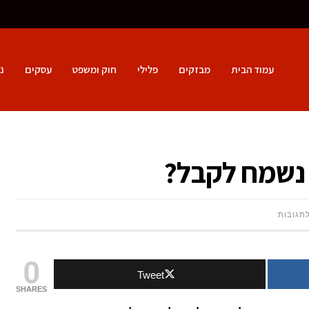
עמוד הבית
מבזקים
פלילי
חוק ומשפט
עסקים
נ
 נשמח לקבל?
על
לתגובות
מתנות
0
Tweet
ליולדת:
SHARES
מה