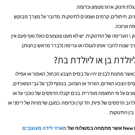
גלת תינוק, ארגז מטמון וכדומה.
ים, חיתולים, קרמים ושמנים לתינוק\ת. מדובר על מצרך מבוקש
פה ארוכה.
 \ העריסה של התינוק\ת. יש לא מעט צעצועים כאלו ואף פעם אין
ני שנוח לחבר אותו לעגלה או עריסה (לברר מראש בחנות).
ולדת בן או ליולדת בת?
שר מתנות לבנים יהיו על בסיס הצבע הכחול, האפור או אפילו
בסיס הצבע האדום, הוורוד או הצהוב. בנוסף לכך על גבי המארזים,
נים על פי התאמה מגדרית. בנים יקבלו הדפסים של כוכבי על או
לרוב הדפסים של פיות, חד קרן וכדומה. כמובן שדמויות של דיסני או
ין התינוקות.
מארזי לידה מעוצבים